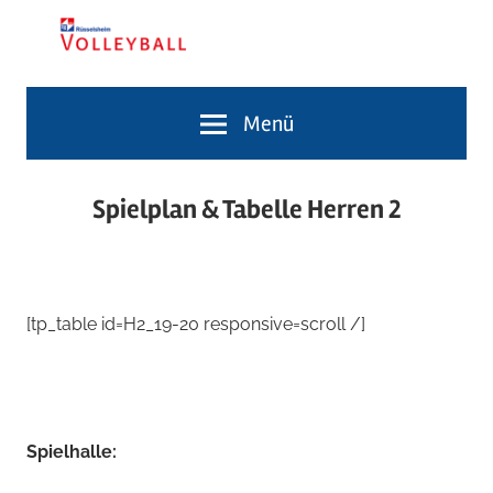
Zum
Inhalt
springen
Volleyballabteilung
TG
Menü
Rüsselsheim
Volleyballabteilung
Spielplan & Tabelle Herren 2
[tp_table id=H2_19-20 responsive=scroll /]
Spielhalle: