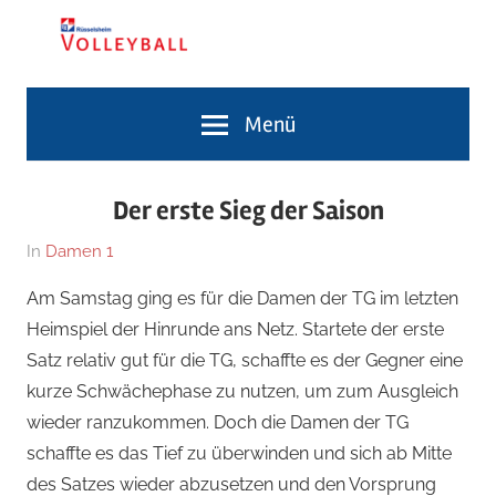
Zum
Inhalt
springen
Volleyballabteilung
TG
Menü
Rüsselsheim
Volleyballabteilung
Der erste Sieg der Saison
Am
Von
In
Damen 1
19.
Jennifer
Am Samstag ging es für die Damen der TG im letzten
Januar
Dietz
Heimspiel der Hinrunde ans Netz. Startete der erste
2020
Satz relativ gut für die TG, schaffte es der Gegner eine
kurze Schwächephase zu nutzen, um zum Ausgleich
wieder ranzukommen. Doch die Damen der TG
schaffte es das Tief zu überwinden und sich ab Mitte
des Satzes wieder abzusetzen und den Vorsprung