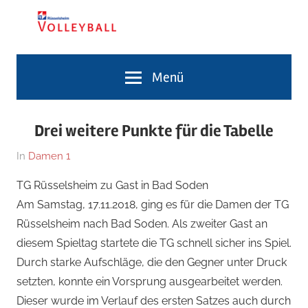
Zum
Inhalt
springen
Volleyballabteilung
TG
Menü
Rüsselsheim
Volleyballabteilung
Drei weitere Punkte für die Tabelle
Am
Von
In
Damen 1
18.
Jennifer
TG Rüsselsheim zu Gast in Bad Soden
November
Dietz
Am Samstag, 17.11.2018, ging es für die Damen der TG
2018
Rüsselsheim nach Bad Soden. Als zweiter Gast an
diesem Spieltag startete die TG schnell sicher ins Spiel.
Durch starke Aufschläge, die den Gegner unter Druck
setzten, konnte ein Vorsprung ausgearbeitet werden.
Dieser wurde im Verlauf des ersten Satzes auch durch