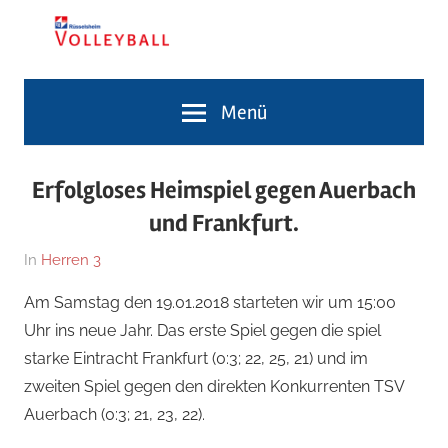
Zum
Inhalt
springen
Volleyballabteilung
TG
Menü
Rüsselsheim
Volleyballabteilung
Erfolgloses Heimspiel gegen Auerbach
und Frankfurt.
Am
Von
In
Herren 3
19.
Tim
Am Samstag den 19.01.2018 starteten wir um 15:00
Januar
Zimmermann
Uhr ins neue Jahr. Das erste Spiel gegen die spiel
2019
starke Eintracht Frankfurt (0:3; 22, 25, 21) und im
zweiten Spiel gegen den direkten Konkurrenten TSV
Auerbach (0:3; 21, 23, 22).