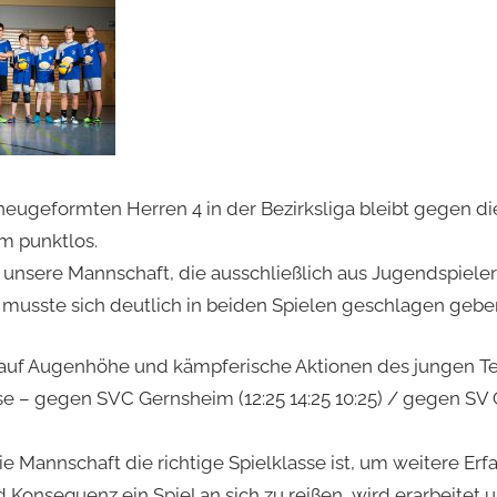
neugeformten Herren 4 in der Bezirksliga bleibt gegen 
m punktlos.
 unsere Mannschaft, die ausschließlich aus Jugendspieler
 musste sich deutlich in beiden Spielen geschlagen gebe
auf Augenhöhe und kämpferische Aktionen des jungen Te
e – gegen SVC Gernsheim (12:25 14:25 10:25) / gegen SV G
die Mannschaft die richtige Spielklasse ist, um weitere E
Konsequenz ein Spiel an sich zu reißen, wird erarbeitet u