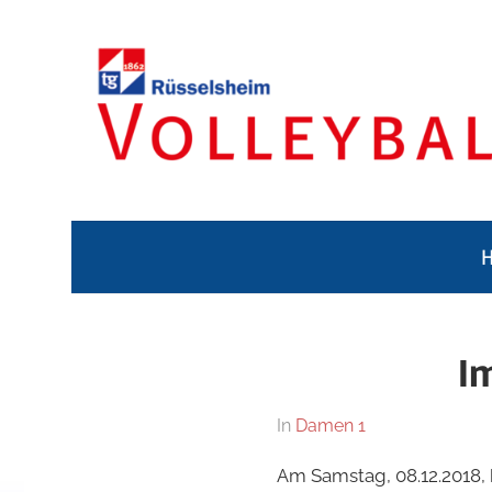
Zum
Inhalt
springen
Volleyballabteilung
TG
Rüsselsheim
Volleyballabteilun
Im
Am
Von
In
Damen 1
9.
Jennifer
Am Samstag, 08.12.2018,
Dezember
Dietz