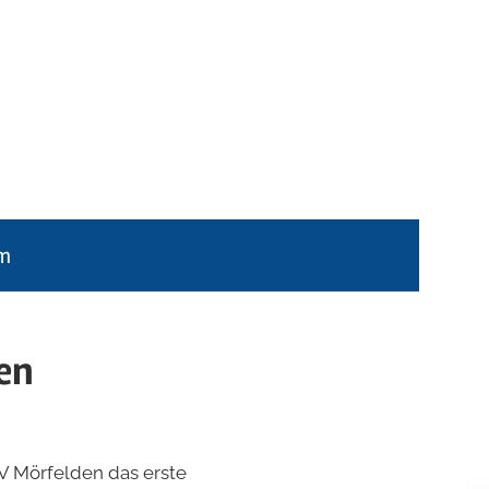
m
den
V Mörfelden das erste