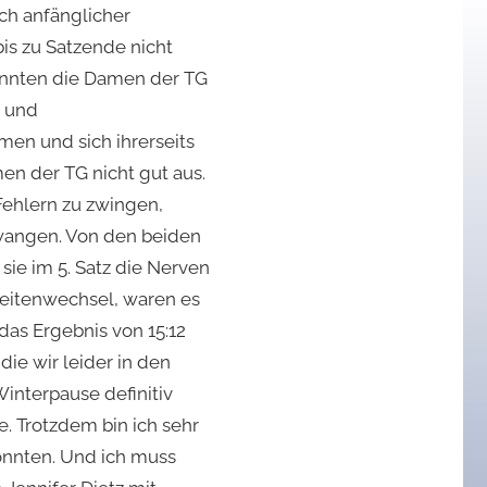
ach anfänglicher
is zu Satzende nicht
 konnten die Damen der TG
r und
men und sich ihrerseits
men der TG nicht gut aus.
Fehlern zu zwingen,
zwangen. Von den beiden
ie im 5. Satz die Nerven
eitenwechsel, waren es
das Ergebnis von 15:12
die wir leider in den
interpause definitiv
e. Trotzdem bin ich sehr
onnten. Und ich muss