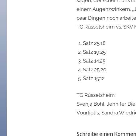
sagen, der scheint uns la
einem Augenzwinkern. „Je
paar Dingen noch arbeite
TG Rüsselsheim vs. SKV
Satz 25:18
Satz 19:25
Satz 14:25
Satz 25:20
Satz 15:12
TG Rüsselsheim:
Svenja Bohl, Jennifer Die
Vourliotis, Sandra Wiedr
Schreibe einen Kommen