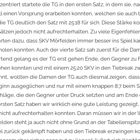
entriert startete die TG in den ersten Satz, in dem sie, n
l einen Vorsprung erarbeiten konnten, welchen sie auch b
ie TG deutlich den Satz mit 25:18 für sich. Diese Stärke
ätzen jedoch nicht aufrechterhalten. Zu viele Eigenfehle
rten dazu, dass SKV Mörfelden immer besser ins Spiel ka
holen konnten. Auch der vierte Satz sah zuerst für die Da
rtend gelang es der TG erst gehen Ende, den Gegner zu 
ehen konnten und mit einem 25:20 SKV in den Tiebreak 
t, wollten die Damen der TG auch diesmal zeigen, dass s
ginn ausgeglichen und nur mit einem knappen 8:7 beim S
chläge, die den Gegner unter Druck setzten und am Ende 
ersten Satz haben wir wirklich eine gute Leistung gezeigt, 
icht aufrechterhalten konnten. Daran müssen wir in der W
elden steht ja auch nicht ohne Grund an der Tabellenspitz
piel zurück gekämpft haben und den Tiebreak erzwingen k