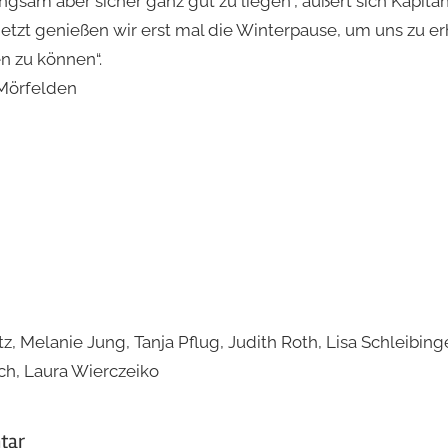
ngsam aber sicher ganz gut zu liegen“, äußert sich Kapitän
tzt genießen wir erst mal die Winterpause, um uns zu er
n zu können“.
 Mörfelden
tz, Melanie Jung, Tanja Pflug, Judith Roth, Lisa Schleibin
ich, Laura Wierczeiko
tar