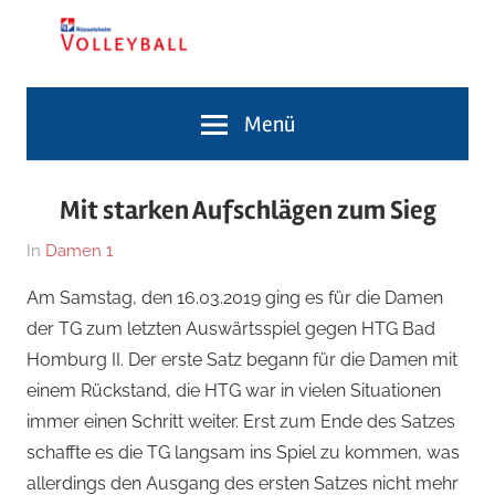
Zum
Inhalt
springen
Volleyballabteilung
TG
Menü
Rüsselsheim
Volleyballabteilung
Mit starken Aufschlägen zum Sieg
Am
Von
In
Damen 1
17.
Jennifer
Am Samstag, den 16.03.2019 ging es für die Damen
März
Dietz
der TG zum letzten Auswärtsspiel gegen HTG Bad
2019
Homburg II. Der erste Satz begann für die Damen mit
einem Rückstand, die HTG war in vielen Situationen
immer einen Schritt weiter. Erst zum Ende des Satzes
schaffte es die TG langsam ins Spiel zu kommen, was
allerdings den Ausgang des ersten Satzes nicht mehr