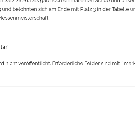
n Satz 28:26. Das gab noch einmal einen Schub und uns
23 und belohnten sich am Ende mit Platz 3 in der Tabelle
 Hessenmeisterschaft.
tar
 nicht veröffentlicht.
Erforderliche Felder sind mit
*
mark