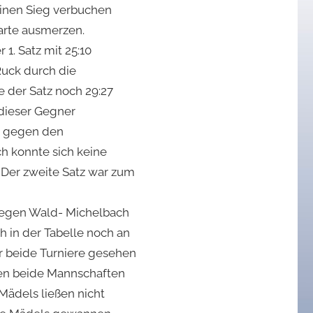
einen Sieg verbuchen
arte ausmerzen.
1. Satz mit 25:10
Ruck durch die
e der Satz noch 29:27
 dieser Gegner
es gegen den
h konnte sich keine
 Der zweite Satz war zum
 gegen Wald- Michelbach
h in der Tabelle noch an
r beide Turniere gesehen
en beide Mannschaften
 Mädels ließen nicht