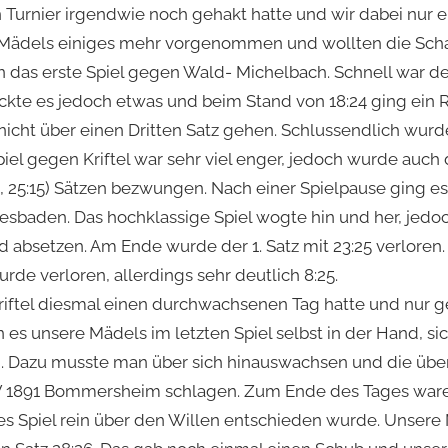
Turnier irgendwie noch gehakt hatte und wir dabei nur 
e Mädels einiges mehr vorgenommen und wollten die Sch
n das erste Spiel gegen Wald- Michelbach. Schnell war der 
ckte es jedoch etwas und beim Stand von 18:24 ging ein 
icht über einen Dritten Satz gehen. Schlussendlich wurd
el gegen Kriftel war sehr viel enger, jedoch wurde auch
:21, 25:15) Sätzen bezwungen. Nach einer Spielpause ging 
baden. Das hochklassige Spiel wogte hin und her, jedoc
absetzen. Am Ende wurde der 1. Satz mit 23:25 verloren.
rde verloren, allerdings sehr deutlich 8:25.
riftel diesmal einen durchwachsenen Tag hatte und nur
es unsere Mädels im letzten Spiel selbst in der Hand, sic
en. Dazu musste man über sich hinauswachsen und die übe
TV 1891 Bommersheim schlagen. Zum Ende des Tages war
eses Spiel rein über den Willen entschieden wurde. Unsere