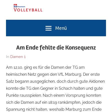
Zum
Inhalt
springen
Volleyballabteilung
TG
Menü
Rüsselsheim
Volleyballabteilung
Am Ende fehlte die Konsequenz
Am
Von
In
Damen 1
13.
Jennifer
Am 12.10. ging es für die Damen der TG am
Oktober
Dietz
heimischen Netz gegen den VfL Marburg. Der erste
2019
Satz begann ausgeglichen, doch durch gute Aktionen
konnte die TG den Gegner in Schach halten und gute
Punkte rausspielen. Nach einem Vorsprung konnten
sich die Damen auf ein 18:19 rankämpfen, jedoch die
Spannung nicht halten, weshalb Marburg zum Ende