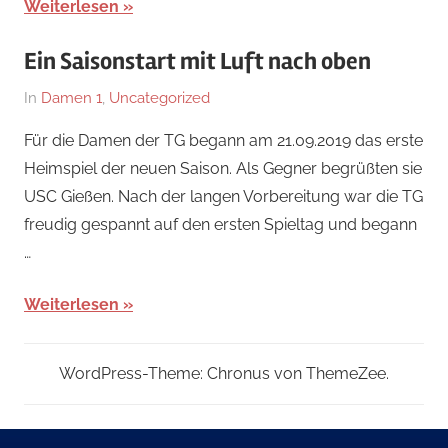
Weiterlesen
Ein Saisonstart mit Luft nach oben
Am
Von
In
Damen 1
,
Uncategorized
22.
Jennifer
Für die Damen der TG begann am 21.09.2019 das erste
September
Dietz
Heimspiel der neuen Saison. Als Gegner begrüßten sie
2019
USC Gießen. Nach der langen Vorbereitung war die TG
freudig gespannt auf den ersten Spieltag und begann
…
Weiterlesen
WordPress-Theme: Chronus von ThemeZee.