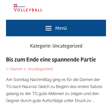
Zum
Inhalt
springen
Volleyballabteilung
TG
Menü
Rüsselsheim
Volleyballabteilung
Kategorie:
Uncategorized
Bis zum Ende eine spannende Partie
Am
Von
In
Damen 1
,
Uncategorized
19.
Jennifer
Am Sonntag Nachmittag ging es für die Damen der
Januar
Dietz
TG nach Naurod. Gleich zu Beginn des ersten Satzes
2020
gelang es der TG gute Aktionen zu zeigen und den
Gegner durch gute Aufschläge unter Druck zu …